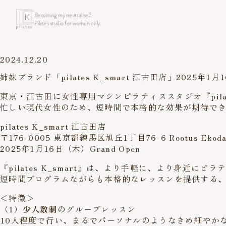
Becoming my neutral self.
Pilates studio for women only.
2024.12.20
姉妹ブランド「pilates K_smart 江古田店」2025年1月16
東京・江古田に女性専用マシンピラティススタジオ『pilate
忙しい現代女性のため、短時間で本格的な効果が期待で
pilates K_smart 江古田店
〒176-0005 東京都練馬区旭丘1丁目76-6 Rootus Ekod
2025年1月16日（木）Grand Open
『pilates K_smart』は、より手軽に、より身近に
短時間プログラムながらも本格的なレッスンを提供する
＜特徴＞
（1）
少人数制
のグループレッスン
10人程度で行い、まるでパーソナルのようなきめ細やか