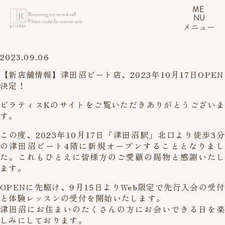
ME
Becoming my neutral self.
NU
Pilates studio for women only.
メニュー
2023.09.06
【新店舗情報】津田沼ビート店、2023年10月17日OPEN
決定！
ピラティスKのサイトをご覧いただきありがとうございま
す。
この度、2023年10月17日「津田沼駅」北口より徒歩3分
の津田沼ビート4階に新規オープンすることとなりまし
た。これもひとえに皆様方のご愛顧の賜物と感謝いたし
ます。
OPENに先駆け、9月15日よりWeb限定で先行入会の受付
と体験レッスンの受付を開始いたします。
津田沼にお住まいのたくさんの方にお会いできる日を楽
しみにしております。