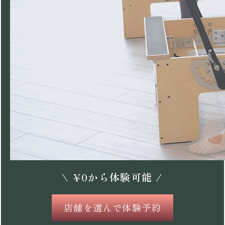
\
¥
0
から体験可能 /
店舗を選んで体験予約