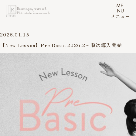
ME
Becoming my neutral self.
NU
Pilates studio for women only.
メニュー
2026.01.15
【New Lesson】Pre Basic 2026.2～順次導入開始