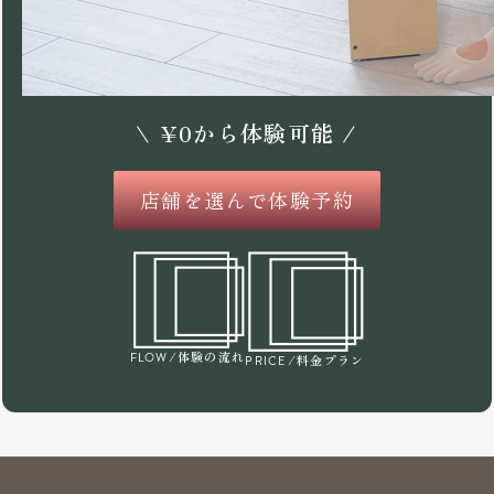
\
¥
0
から体験可能 /
店舗を選んで体験予約
/体験の流れ
FLOW
/料金プラン
PRICE