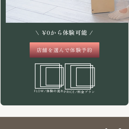
\
¥
0
から体験可能 /
店舗を選んで体験予約
/体験の流れ
FLOW
/料金プラン
PRICE