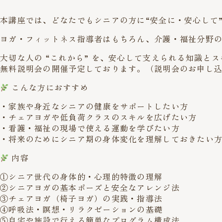
本講座では、どなたでもシニアの方に“安全に・安心して
ヨガ・フィットネス指導者はもちろん、介護・福祉分野
大切な人の “これから” を、安心して支えられる知識と
無料説明会の開催予定しております。
（説明会のお申し
こんな方におすすめ
・家族や身近なシニアの健康をサポートしたい方
・チェアヨガや低負荷クラスのスキルを広げたい方
・看護・福祉の現場で使える運動を学びたい方
・将来のためにシニア期の身体変化を理解しておきたい
内容
①シニア世代の身体的・心理的特徴の理解
②シニアヨガの基本ポーズと安全なアレンジ法
③チェアヨガ（椅子ヨガ）の実践・指導法
④呼吸法・瞑想・リラクゼーションの基礎
⑤自宅や施設で行える簡単なプログラム構成法