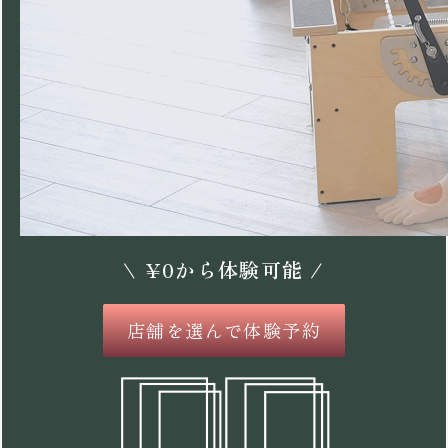
\
¥
0
から体験可能 /
店舗を選んで体験予約