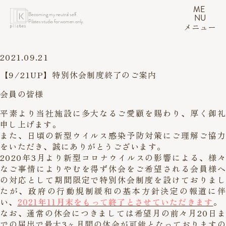
ME
Becoming my neutral self.
NU
Pilates studio for women only.
メニュー
2021.09.21
【9/21UP】特別休会制度終了のご案内
会員の皆様
平素より当社施設に多大なるご愛顧を賜わり、厚く御礼
申し上げます。
また、日頃の新型ウイルス感染予防対策にご理解ご協力
をいただき、誠にありがとうございます。
2020年3月より新型コロナウイルスの影響による、様々
なご事情によりやむを得ず休会をご希望される会員様へ
の対応として期間限定で特別休会制度を設けておりまし
たが、政府の行動規制緩和の基本方針決定の報道に伴
い、
2021年11月末をもって終了とさせていただきます
。
なお、通常の休会につきましては希望月の前々月20日ま
での届出で最大3ヶ月間の休会が可能となっておりますの