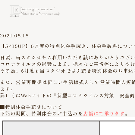
Becoming my neutral self.
Pilates studio for women only.
2021.05.15
【5/15UP】6月度の特別休会手続き、休会手数料につい
日頃、当スタジオをご利用いただき誠にありがとうござ
コロナウイルスの影響による、様々なご事情等によりや
その為、6月度も当スタジオでは引続き特別休会のお申込
また、営業再開後は新しい生活様式として営業時間の短
ます。
詳しくはWebサイトの
『新型コロナウイルス対策 安全
■特別休会手続きについて
下記の期間、特別休会のお申込みを
店舗にて承ります
。