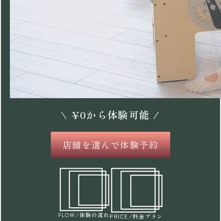
\
¥
0
から体験可能 /
店舗を選んで体験予約
/体験の流れ
FLOW
/料金プラン
PRICE