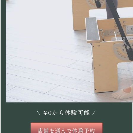
\
¥
0
から体験可能 /
店舗を選んで体験予約