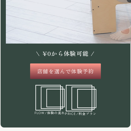
\
¥
0
から体験可能 /
店舗を選んで体験予約
/体験の流れ
FLOW
/料金プラン
PRICE