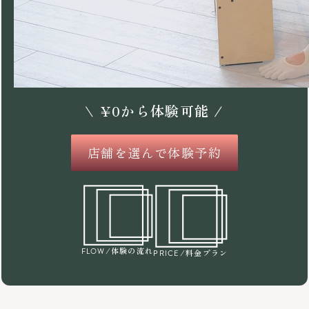
\
¥
0
から体験可能 /
店舗を選んで体験予約
/体験の流れ
FLOW
/料金プラン
PRICE