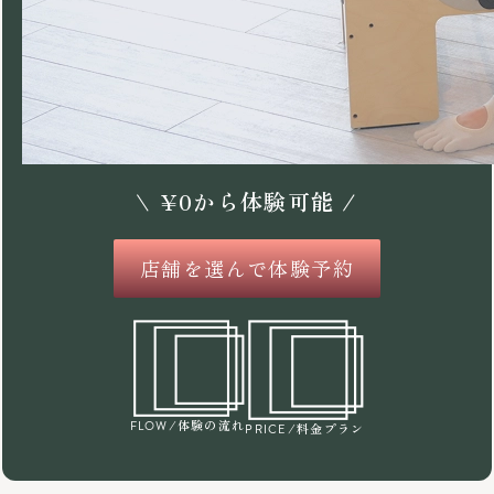
\
¥
0
から体験可能 /
店舗を選んで体験予約
/体験の流れ
FLOW
/料金プラン
PRICE