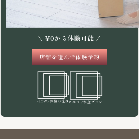
\
¥
0
から体験可能 /
店舗を選んで体験予約
/体験の流れ
FLOW
/料金プラン
PRICE