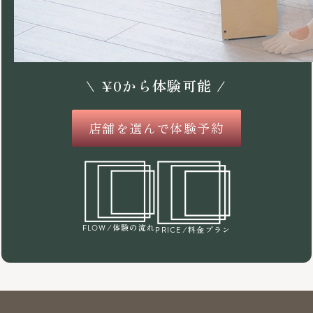
\
¥
0
から体験可能 /
店舗を選んで体験予約
/体験の流れ
FLOW
/料金プラン
PRICE