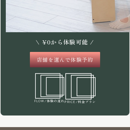
\
¥
0
から体験可能 /
店舗を選んで体験予約
/体験の流れ
FLOW
/料金プラン
PRICE