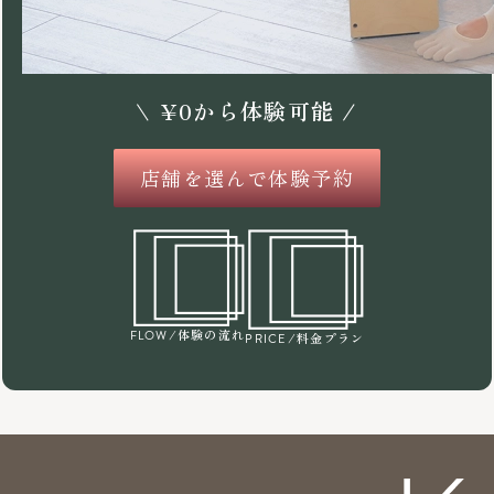
\
¥
0
から体験可能 /
店舗を選んで体験予約
/体験の流れ
FLOW
/料金プラン
PRICE