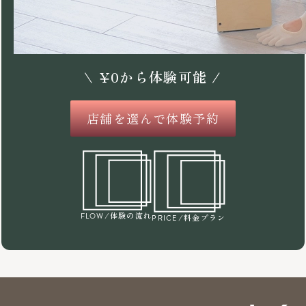
\
¥
0
から体験可能 /
店舗を選んで体験予約
/体験の流れ
FLOW
/料金プラン
PRICE