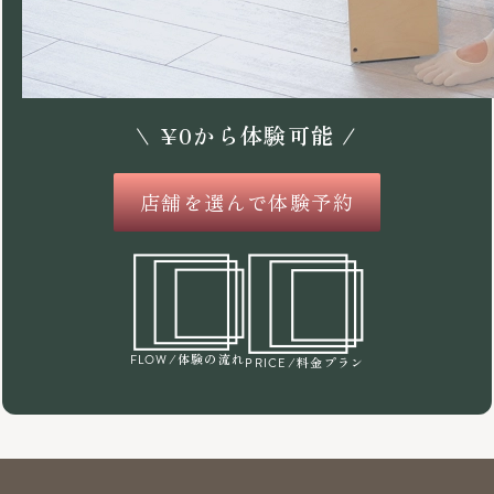
\
¥
0
から体験可能 /
店舗を選んで体験予約
/体験の流れ
FLOW
/料金プラン
PRICE