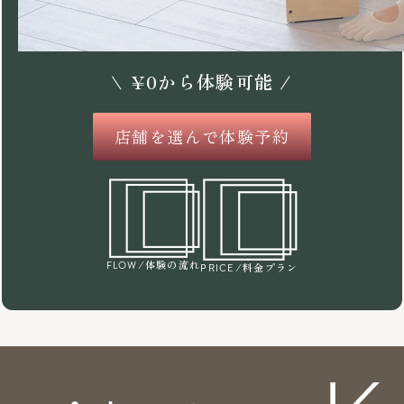
\
¥
0
から体験可能 /
店舗を選んで体験予約
/体験の流れ
FLOW
/料金プラン
PRICE