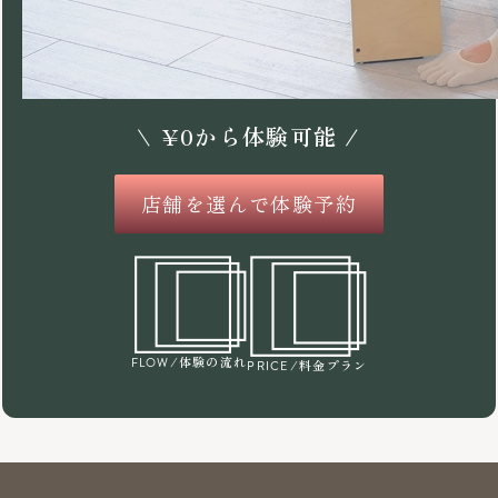
\
¥
0
から体験可能 /
店舗を選んで体験予約
/体験の流れ
FLOW
/料金プラン
PRICE