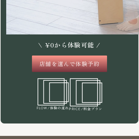
\
¥
0
から体験可能 /
店舗を選んで体験予約
/体験の流れ
FLOW
/料金プラン
PRICE