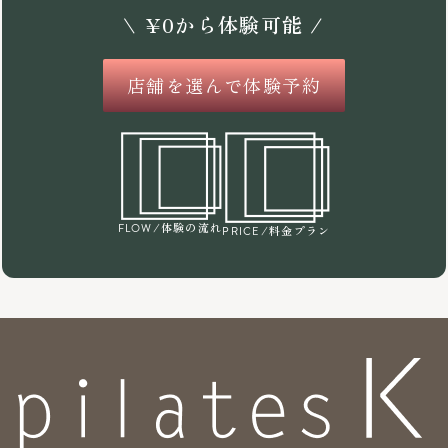
\
¥
0
から体験可能 /
店舗を選んで体験予約
/体験の流れ
FLOW
/料金プラン
PRICE