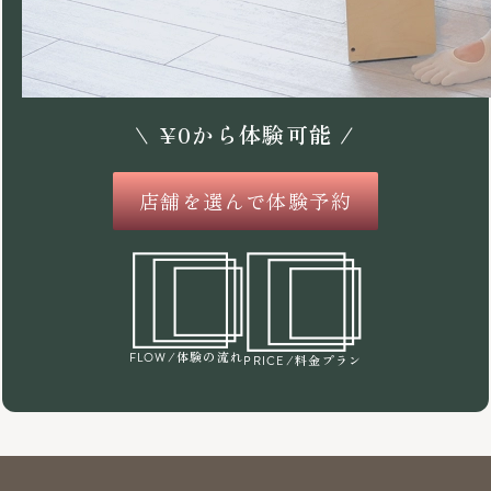
\
¥
0
から体験可能 /
店舗を選んで体験予約
/体験の流れ
FLOW
/料金プラン
PRICE