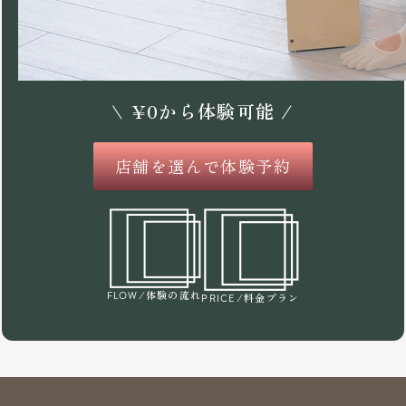
\
¥
0
から体験可能 /
店舗を選んで体験予約
/体験の流れ
FLOW
/料金プラン
PRICE