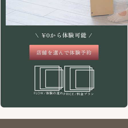
\
¥
0
から体験可能 /
店舗を選んで体験予約
/体験の流れ
FLOW
/料金プラン
PRICE