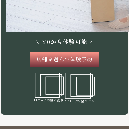
\
¥
0
から体験可能 /
店舗を選んで体験予約
/体験の流れ
FLOW
/料金プラン
PRICE