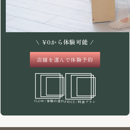
\
¥
0
から体験可能 /
店舗を選んで体験予約
/体験の流れ
FLOW
/料金プラン
PRICE