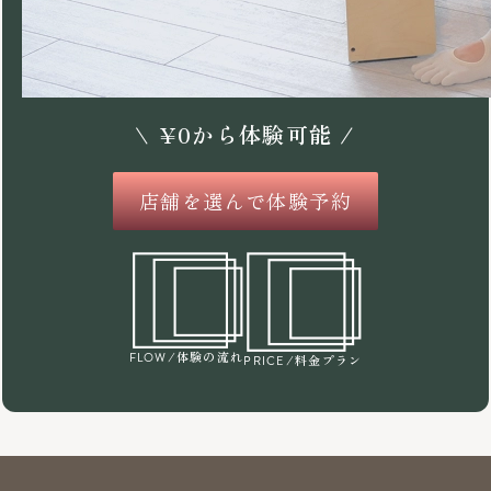
\
¥
0
から体験可能 /
店舗を選んで体験予約
/体験の流れ
FLOW
/料金プラン
PRICE