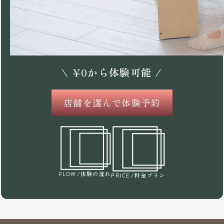
\
¥
0
から体験可能 /
店舗を選んで体験予約
/体験の流れ
FLOW
/料金プラン
PRICE