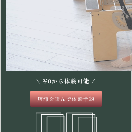
\
¥
0
から体験可能 /
店舗を選んで体験予約