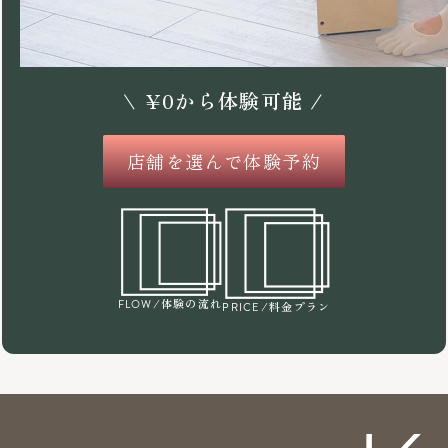
\
¥
0
から体験可能 /
店舗を選んで体験予約
/体験の流れ
FLOW
/料金プラン
PRICE