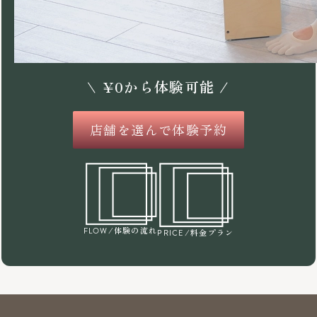
\
¥
0
から体験可能 /
店舗を選んで体験予約
/体験の流れ
FLOW
/料金プラン
PRICE