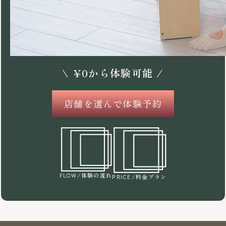
\
¥
0
から体験可能 /
店舗を選んで体験予約
/体験の流れ
FLOW
/料金プラン
PRICE