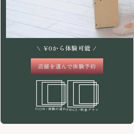
\
¥
0
から体験可能 /
店舗を選んで体験予約
/体験の流れ
FLOW
/料金プラン
PRICE