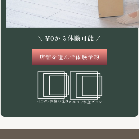
\
¥
0
から体験可能 /
店舗を選んで体験予約
/体験の流れ
FLOW
/料金プラン
PRICE