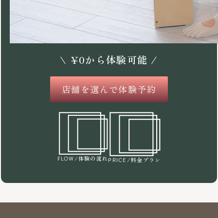
\
¥
0
から体験可能 /
店舗を選んで体験予約
/体験の流れ
FLOW
/料金プラン
PRICE