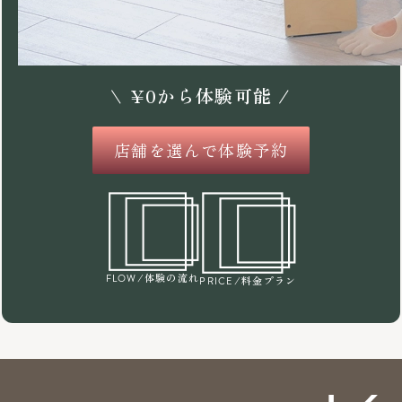
\
¥
0
から体験可能 /
店舗を選んで体験予約
/体験の流れ
FLOW
/料金プラン
PRICE