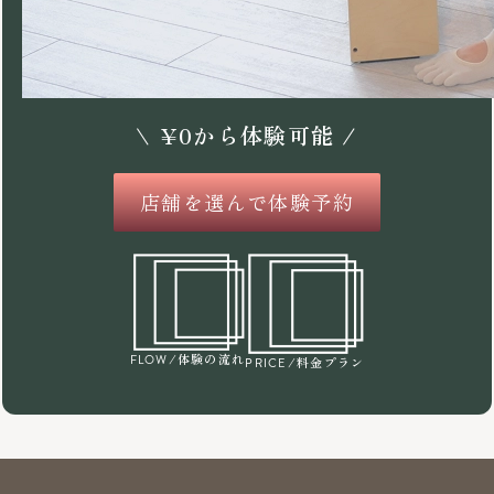
\
¥
0
から体験可能 /
店舗を選んで体験予約
/体験の流れ
FLOW
/料金プラン
PRICE