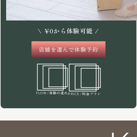
\
¥
0
から体験可能 /
店舗を選んで体験予約
/体験の流れ
FLOW
/料金プラン
PRICE