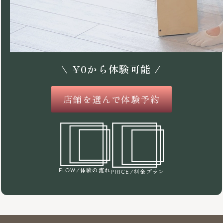
\
¥
0
から体験可能 /
店舗を選んで体験予約
/体験の流れ
FLOW
/料金プラン
PRICE