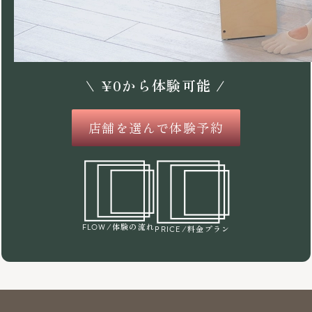
\
¥
0
から体験可能 /
店舗を選んで体験予約
/体験の流れ
FLOW
/料金プラン
PRICE