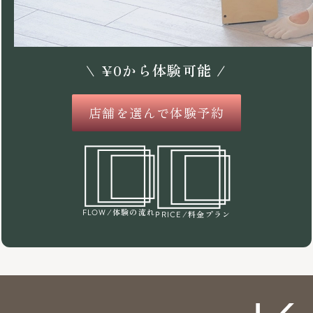
\
¥
0
から体験可能 /
店舗を選んで体験予約
/体験の流れ
FLOW
/料金プラン
PRICE