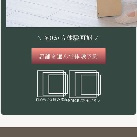
\
¥
0
から体験可能 /
店舗を選んで体験予約
/体験の流れ
FLOW
/料金プラン
PRICE