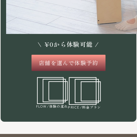
\
¥
0
から体験可能 /
店舗を選んで体験予約
/体験の流れ
FLOW
/料金プラン
PRICE