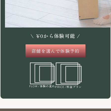
\
¥
0
から体験可能 /
店舗を選んで体験予約
/体験の流れ
FLOW
/料金プラン
PRICE