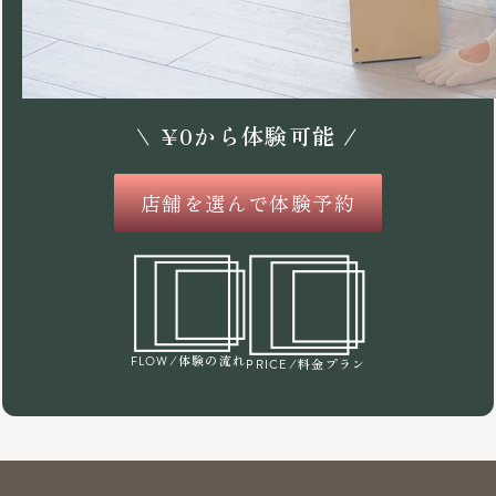
\
¥
0
から体験可能 /
店舗を選んで体験予約
/体験の流れ
FLOW
/料金プラン
PRICE