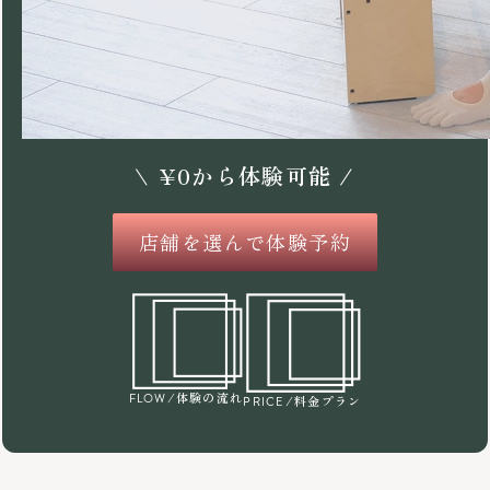
\
¥
0
から体験可能 /
店舗を選んで体験予約
/体験の流れ
FLOW
/料金プラン
PRICE