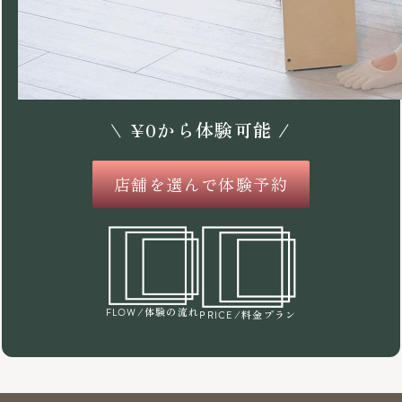
\
¥
0
から体験可能 /
店舗を選んで体験予約
/体験の流れ
FLOW
/料金プラン
PRICE