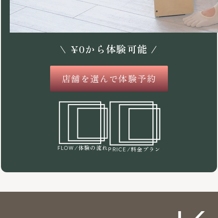
\
¥
0
から体験可能 /
店舗を選んで体験予約
/体験の流れ
FLOW
/料金プラン
PRICE