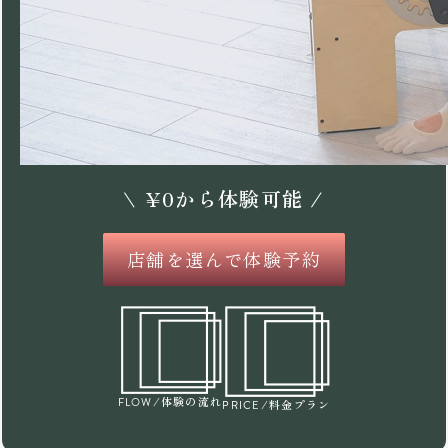
\
¥
0
から体験可能 /
店舗を選んで体験予約
/体験の流れ
FLOW
/料金プラン
PRICE